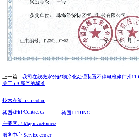
上一篇：
我司在线微水分解物净化处理装置不停电检修广州110K
关于SF6新气的标准
技术在线Tech online
联系我们 Contact us
德国DILO
德国HERING
主要客户 Major customers
服务中心 Service center