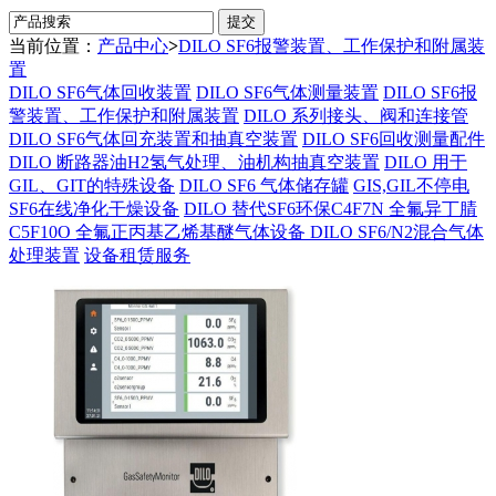
当前位置：
产品中心
>
DILO SF6报警装置、工作保护和附属装
置
DILO SF6气体回收装置
DILO SF6气体测量装置
DILO SF6报
警装置、工作保护和附属装置
DILO 系列接头、阀和连接管
DILO SF6气体回充装置和抽真空装置
DILO SF6回收测量配件
DILO 断路器油H2氢气处理、油机构抽真空装置
DILO 用于
GIL、GIT的特殊设备
DILO SF6 气体储存罐
GIS,GIL不停电
SF6在线净化干燥设备
DILO 替代SF6环保C4F7N 全氟异丁腈
C5F10O 全氟正丙基乙烯基醚气体设备
DILO SF6/N2混合气体
处理装置
设备租赁服务