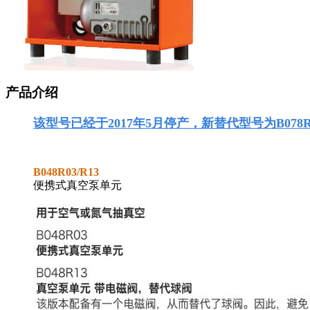
产品介绍
该型号已经于2017年5月停产，
新替代型号为B078R
B048R03
/
R13
便携式真空泵单元