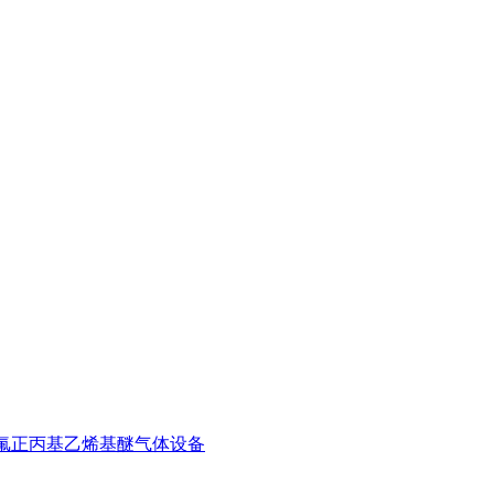
0O 全氟正丙基乙烯基醚气体设备